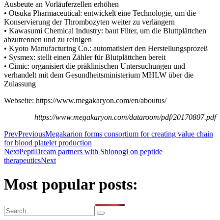
Ausbeute an Vorläuferzellen erhöhen
• Otsuka Pharmaceutical: entwickelt eine Technologie, um die
Konservierung der Thrombozyten weiter zu verlängern
• Kawasumi Chemical Industry: baut Filter, um die Bluttplättchen
abzutrennen und zu reinigen
• Kyoto Manufacturing Co.: automatisiert den Herstellungsprozeß
• Sysmex: stellt einen Zähler für Blutplättchen bereit
• Cimic: organisiert die präklinischen Untersuchungen und
verhandelt mit dem Gesundheitsministerium MHLW über die
Zulassung
Webseite: https://www.megakaryon.com/en/aboutus/
https://www.megakaryon.com/dataroom/pdf/20170807.pdf
Prev
Previous
Megakarion forms consortium for creating value chain
for blood platelet production
Next
PeptiDream partners with Shionogi on peptide
therapeutics
Next
Most popular posts: