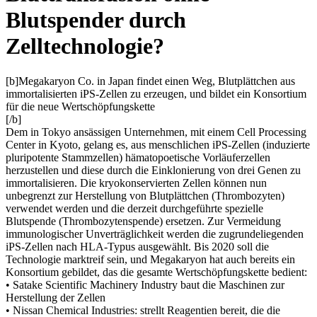
Blutspender durch
Zelltechnologie?
[b]Megakaryon Co. in Japan findet einen Weg, Blutplättchen aus
immortalisierten iPS-Zellen zu erzeugen, und bildet ein Konsortium
für die neue Wertschöpfungskette
[/b]
Dem in Tokyo ansässigen Unternehmen, mit einem Cell Processing
Center in Kyoto, gelang es, aus menschlichen iPS-Zellen (induzierte
pluripotente Stammzellen) hämatopoetische Vorläuferzellen
herzustellen und diese durch die Einklonierung von drei Genen zu
immortalisieren. Die kryokonservierten Zellen können nun
unbegrenzt zur Herstellung von Blutplättchen (Thrombozyten)
verwendet werden und die derzeit durchgeführte spezielle
Blutspende (Thrombozytenspende) ersetzen. Zur Vermeidung
immunologischer Unverträglichkeit werden die zugrundeliegenden
iPS-Zellen nach HLA-Typus ausgewählt. Bis 2020 soll die
Technologie marktreif sein, und Megakaryon hat auch bereits ein
Konsortium gebildet, das die gesamte Wertschöpfungskette bedient:
• Satake Scientific Machinery Industry baut die Maschinen zur
Herstellung der Zellen
• Nissan Chemical Industries: strellt Reagentien bereit, die die